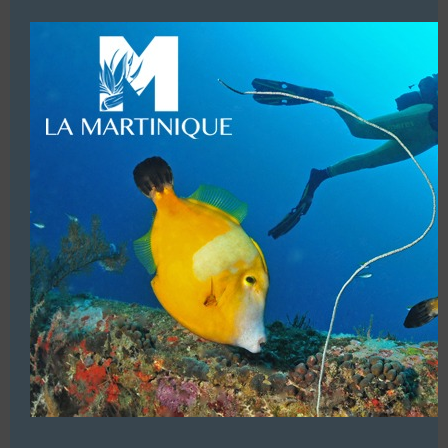
modu
IMPERIAL DIVING CENTRE
ÎLE MAURICE
Les centres de plongée à l’étranger et DOM/TOM
Afficher les coordonnées
APPADU DIVING CENTER
ÎLE MAURICE
Les centres de plongée à l’étranger et DOM/TOM