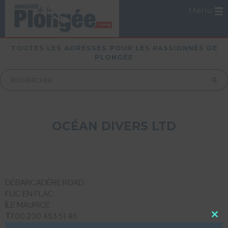
Menu
TOUTES LES ADRESSES POUR LES PASSIONNÉS DE
PLONGÉE
OCÉAN DIVERS LTD
DÉBARCADÈRE ROAD
FLIC EN FLAC
ÎLE MAURICE
T/
00 230 453 51 45
Close
Mobile :
00 230 5 750 56 75
this