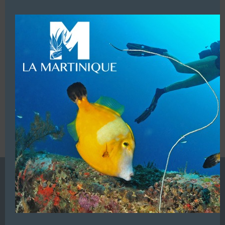
modu
LUI ECRIRE
VOUS ÊTES LE PROPRIETAIRE DE CETTE ADRESSE
Ajoutez, modifiez le contenu de votre référencement avec
le descriptif de votre activité, des photos, des vidéos
de votre établissement sur notre site en
cliquant ici
L’ANNUAIRE DE LA PLONGÉE EST UNE PUBLICATION DU
GROUPE VAC ÉDITIONS
Autres sites de
VAC Editions SAS