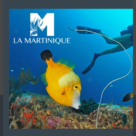
modu
LUI ECRIRE
VOUS ÊTES LE PROPRIETAIRE DE CETTE ADRESSE
Ajoutez, modifiez le contenu de votre référencement avec
le descriptif de votre activité, des photos, des vidéos
de votre établissement sur notre site en
cliquant ici
L’ANNUAIRE DE LA PLONGÉE EST UNE PUBLICATION DU
GROUPE VAC ÉDITIONS
Autres sites de
VAC Editions SAS