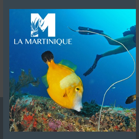
modu
LUI ECRIRE
VOUS ÊTES LE PROPRIETAIRE DE CETTE ADRESSE
Ajoutez, modifiez le contenu de votre référencement avec
le descriptif de votre activité, des photos, des vidéos
de votre établissement sur notre site en
cliquant ici
L’ANNUAIRE DE LA PLONGÉE EST UNE PUBLICATION DU
GROUPE VAC ÉDITIONS
Autres sites de
VAC Editions SAS