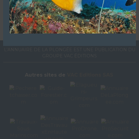
Ajoutez, modifiez le contenu de votre référencement avec
le descriptif de votre activité, des photos, des vidéos
de votre établissement sur notre site en
cliquant ici
L’ANNUAIRE DE LA PLONGÉE EST UNE PUBLICATION DU
GROUPE VAC ÉDITIONS
Autres sites de
VAC Editions SAS