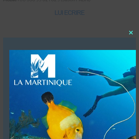
LUI ECRIRE
Close
this
DESCRIPTION
modu
Dates d’ouvertures (Toute l’année de 08h00 à 17h00)
Infrastructures (Local, douche, trimaran de 10 m pour 12
plongeurs)
Accueil de groupes (10/12 plongeurs Maxi)
Baptêmes enfants à partir de 8 ans.
Structure commerciale. Affiliations (SSI – PADI – IANTD
– TDI – SDI)
(Centre Francophone en haute saison)
VOUS ÊTES LE PROPRIETAIRE DE CETTE ADRESSE