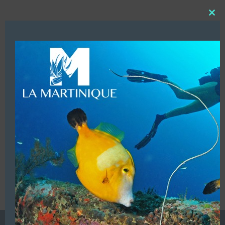
Close
this
modu
BIG BUBBLE CENTRE
SINGAPOUR
Les centres de plongée à l’étranger et DOM/TOM
Afficher les coordonnées