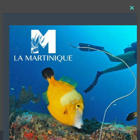
Close
this
modu
OPTIMISATION ÉRIC BERNIER
CANADA
Les centres de plongée à l’étranger et DOM/TOM
Afficher les coordonnées