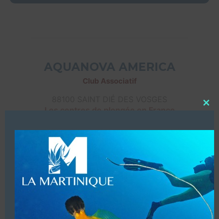
AQUANOVA AMERICA
Club Associatif
88100 SAINT DIÉ DES VOSGES
Les centres de plongée en France
Close
this
modu
Afficher les coordonnées
ASG PLONGÉE « LES JOYEUX