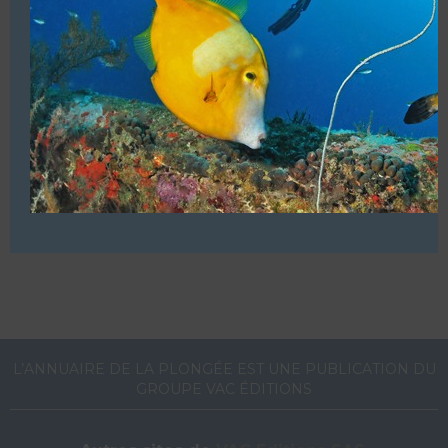
TÉTARDS »
Club Associatif
88400 GÉRARDMER
Les centres de plongée en France
Afficher les coordonnées
L’ANNUAIRE DE LA PLONGÉE EST UNE PUBLICATION DU
GROUPE VAC ÉDITIONS