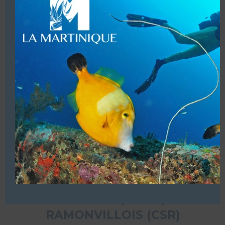
ÉCOLE DE PLONGÉE
Club Associatif
31140 SAINT ALBAN
Les centres de plongée en France
Afficher les coordonnées
CLUB SUBAQUATIQUE
RAMONVILLOIS (CSR)