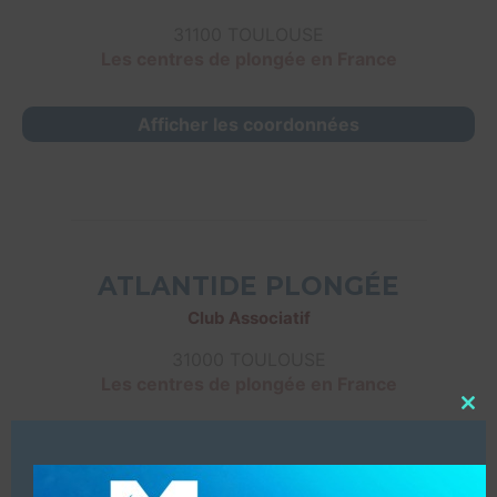
31100 TOULOUSE
Les centres de plongée en France
Afficher les coordonnées
ATLANTIDE PLONGÉE
Club Associatif
31000 TOULOUSE
Les centres de plongée en France
Close
this
Afficher les coordonnées
modu