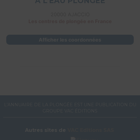
A L’EAU PLONGÉE
20000 AJACCIO
Les centres de plongée en France
Afficher les coordonnées
L’ANNUAIRE DE LA PLONGÉE EST UNE PUBLICATION DU
GROUPE VAC ÉDITIONS
Autres sites de
VAC Editions SAS