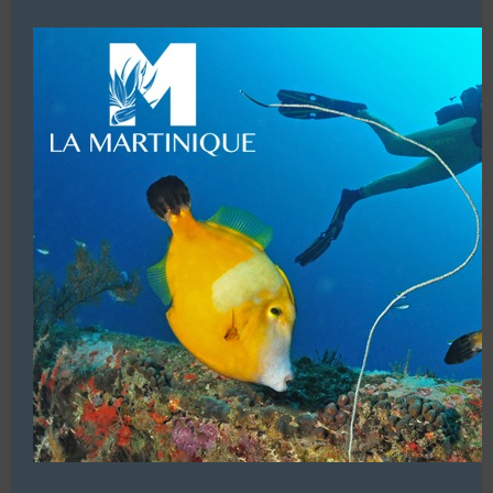
modu
DOLFINU BIANCU
20137 PORTO VECCHIO
Les centres de plongée en France
Afficher les coordonnées
CENTRE SUBAQUATIQUE
“DOLCE MARE”
20140 PORTO POLLO
Les centres de plongée en France