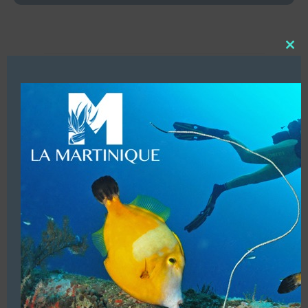
Close
this
modu
HOMAIR
Les centres de plongée en France
Afficher les coordonnées