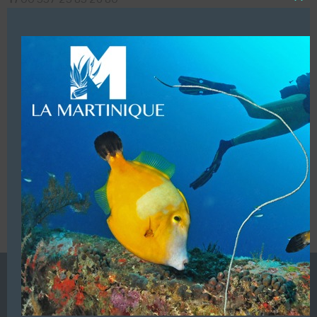
Close
F/
00 357 23 83 26 80
this
modu
Mobile :
00 357 99 92 22 30
LUI ECRIRE
VOUS ÊTES LE PROPRIETAIRE DE CETTE ADRESSE
Ajoutez, modifiez le contenu de votre référencement avec
le descriptif de votre activité, des photos, des vidéos
de votre établissement sur notre site en
cliquant ici
L’ANNUAIRE DE LA PLONGÉE EST UNE PUBLICATION DU
GROUPE VAC ÉDITIONS