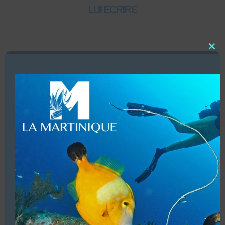
LUI ECRIRE
Close
DESCRIPTION
this
modu
Dates d’ouvertures (Toute l’année)
Infrastructures (Local, hébergements, douche, bateaux)
Accueil de groupes.
Baptêmes enfants Bubble Maker à partir de 8 ans & 10
ans en eau libre.
Structure commerciale. Affiliation (PADI)
VOUS ÊTES LE PROPRIETAIRE DE CETTE ADRESSE
Ajoutez, modifiez le contenu de votre référencement avec
le descriptif de votre activité, des photos, des vidéos