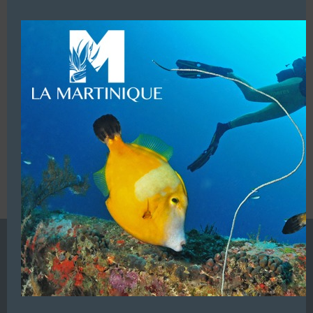
modu
LUI ECRIRE
VOUS ÊTES LE PROPRIETAIRE DE CETTE ADRESSE
Ajoutez, modifiez le contenu de votre référencement avec
le descriptif de votre activité, des photos, des vidéos
de votre établissement sur notre site en
cliquant ici
L’ANNUAIRE DE LA PLONGÉE EST UNE PUBLICATION DU
GROUPE VAC ÉDITIONS
Autres sites de
VAC Editions SAS