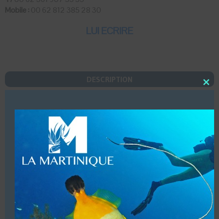
Mobile :
00 62 812 385 28 30
LUI ECRIRE
DESCRIPTION
Close
Dates d’ouvertures (Toute l’année)
this
modu
Infrastructures (Local, hébergement, bateaux)
Accueil de groupes (Jusqu’à 6 personnes)
Baptêmes bébés en séjour, service babysitter sur
demande en supplément & baptêmes enfants à partir de
10 ans.
Hébergements (Nous organisons des séjours tout
inclus)
Structure commerciale. Affiliation (PADI)