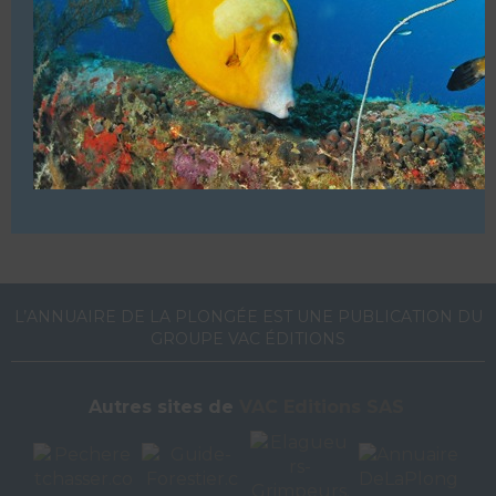
Centre & croisières plongées. (Centre français)
VOUS ÊTES LE PROPRIETAIRE DE CETTE ADRESSE
Ajoutez, modifiez le contenu de votre référencement avec
le descriptif de votre activité, des photos, des vidéos
de votre établissement sur notre site en
cliquant ici
L’ANNUAIRE DE LA PLONGÉE EST UNE PUBLICATION DU
GROUPE VAC ÉDITIONS
Autres sites de
VAC Editions SAS