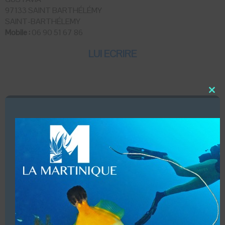
97133 SAINT BARTHÉLÉMY
SAINT-BARTHÉLEMY
Mobile :
06 90 51 67 86
LUI ECRIRE
Close
DESCRIPTION
this
modu
Dates d’ouvertures (Toute l’année)
Infrastructures (Douche, WC, 3 bateaux de type semi-
rigide)
Vente de matériel.
Accueil de groupes (15 personnes Maxi)
Baptêmes enfants à partir de 8 ans.
Hébergements