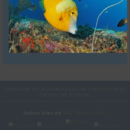
Structure commerciale. Affiliations (FFESSM – ANMP –
SDI – TDI – PADI)
VOUS ÊTES LE PROPRIETAIRE DE CETTE ADRESSE
Ajoutez, modifiez le contenu de votre référencement avec
le descriptif de votre activité, des photos, des vidéos
de votre établissement sur notre site en
cliquant ici
L’ANNUAIRE DE LA PLONGÉE EST UNE PUBLICATION DU
GROUPE VAC ÉDITIONS
Autres sites de
VAC Editions SAS