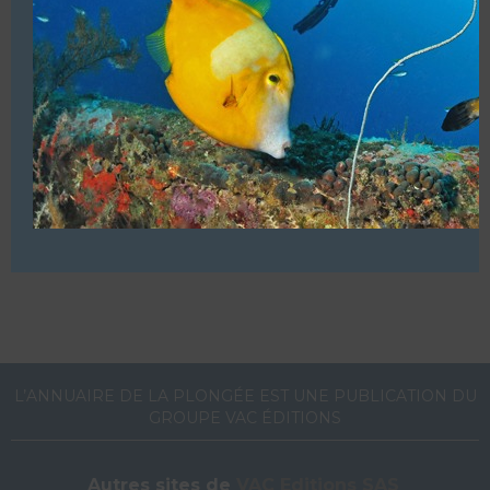
Spécialités :
– Les cours débutants et pros (instructeurs inclus
puisque nous sommes CDC Dive Center)
– Nitrox.
VOUS ÊTES LE PROPRIETAIRE DE CETTE ADRESSE
Ajoutez, modifiez le contenu de votre référencement avec
le descriptif de votre activité, des photos, des vidéos
de votre établissement sur notre site en
cliquant ici
L’ANNUAIRE DE LA PLONGÉE EST UNE PUBLICATION DU
GROUPE VAC ÉDITIONS
Autres sites de
VAC Editions SAS