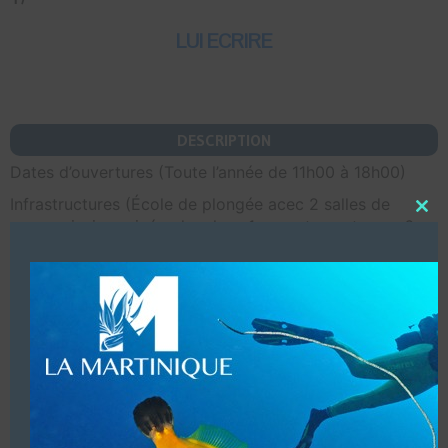
LUI ECRIRE
DESCRIPTION
Dates d’ouvertures (Toute l’année de 11h00 à 18h00)
Infrastructures (École de plongée acec 2 salles de
Close
cours, piscine privée, douches, 1 appartement avec 6
this
couchages)
modu
Vente de matériel (partenaire Aqualung)
Accueil de groupes (10 personnes Maxi)
Baptêmes & cous pour enfants à partir de 10 ans.
Structure commerciale. Affiliation (PADI 5 * IDC Dive
Resort & CDC)
(Centre Francophone)