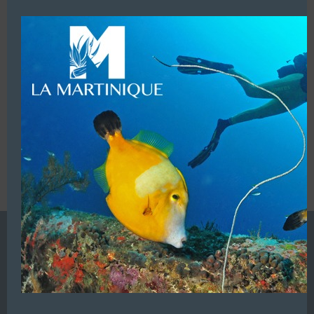
modu
LUI ECRIRE
VOUS ÊTES LE PROPRIETAIRE DE CETTE ADRESSE
Ajoutez, modifiez le contenu de votre référencement avec
le descriptif de votre activité, des photos, des vidéos
de votre établissement sur notre site en
cliquant ici
L’ANNUAIRE DE LA PLONGÉE EST UNE PUBLICATION DU
GROUPE VAC ÉDITIONS
Autres sites de
VAC Editions SAS