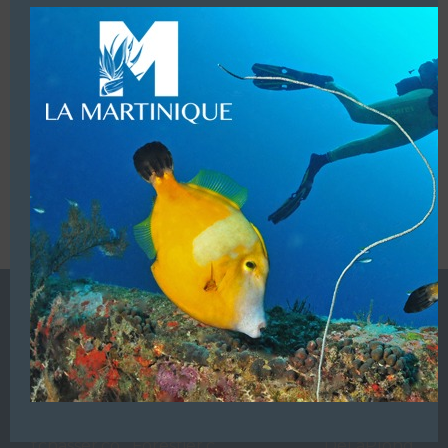
VOUS ÊTES LE PROPRIETAIRE DE CETTE ADRESSE
Ajoutez, modifiez le contenu de votre référencement avec
le descriptif de votre activité, des photos, des vidéos
de votre établissement sur notre site en
cliquant ici
L’ANNUAIRE DE LA PLONGÉE EST UNE PUBLICATION DU
GROUPE VAC ÉDITIONS
Autres sites de
VAC Editions SAS