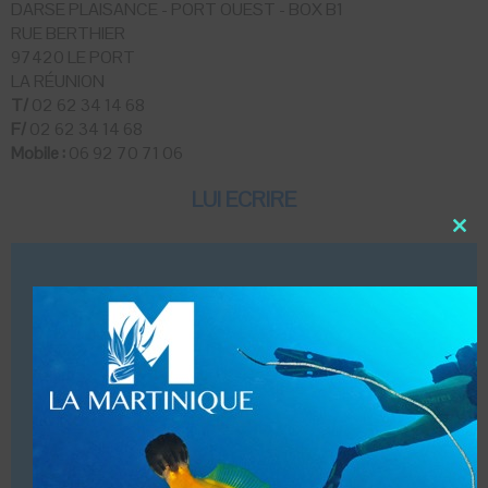
DARSE PLAISANCE - PORT OUEST - BOX B1
RUE BERTHIER
97420 LE PORT
LA RÉUNION
T/
02 62 34 14 68
F/
02 62 34 14 68
Mobile :
06 92 70 71 06
LUI ECRIRE
Close
this
modu
DESCRIPTION
Dates d’ouvertures (Toute l’année, mais nous sortons
essentiellement que les week-end)
Infrastructures (Nous avons un local, des toilettes
équipées de 6 douches, un bateau homologué 13
plongeurs et une camionnette pour les sorties du bord)
Accueil de groupes (10 plongeurs)