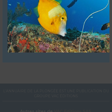
Baptêmes enfants à partir de 8 ans.
Structure commerciale. Affiliations (FFESSM – ANMP –
FSGT)
VOUS ÊTES LE PROPRIETAIRE DE CETTE ADRESSE
Ajoutez, modifiez le contenu de votre référencement avec
le descriptif de votre activité, des photos, des vidéos
de votre établissement sur notre site en
cliquant ici
L’ANNUAIRE DE LA PLONGÉE EST UNE PUBLICATION DU
GROUPE VAC ÉDITIONS
Autres sites de
VAC Editions SAS