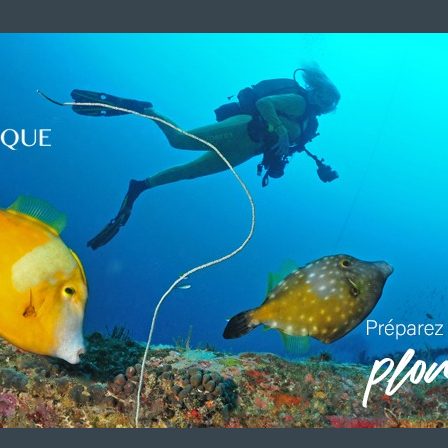
LUI ECRIRE
DESCRIPTION
sidence de vacances à LA BAULE > GOELIA R
 Baule-les-Pins,
la résidence de vacances « Royal Park »
dan
iron de la plage
. Elle se compose de petits immeubles de
ossibilité de randonnées pédestres ou à vélo au départ de l
thérapie à 5 mn.
VOUS ÊTES LE PROPRIETAIRE DE CETTE ADRESSE
 référencement avec le descriptif de votre activité, des photos, des v