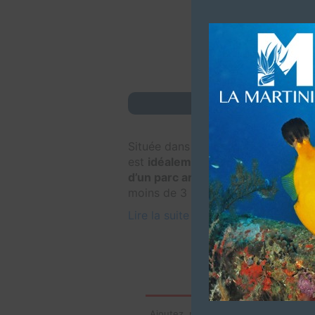
Votre ré
Située dans le quartier boisé de la
est
idéalement située à 300 m env
d’un parc arboré de 4 hectares
. P
moins de 3 km, centre de thalasso
Lire la suite
Ajoutez, modifiez le contenu de votre