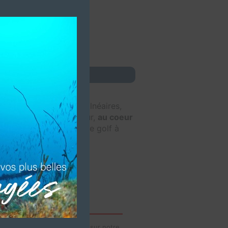
this
module
OYAL PARK
s le style des villas balnéaires,
 4 étages avec ascenseur,
au coeur
a résidence, parcours de golf à
idéos de votre établissement sur notre