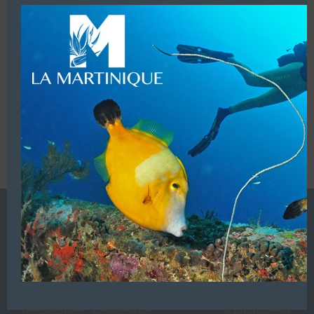
VOUS ÊTES LE PROPRIETAIRE DE CETTE ADRESSE
Ajoutez, modifiez le contenu de votre référencement avec
le descriptif de votre activité, des photos, des vidéos
de votre établissement sur notre site en
cliquant ici
L’ANNUAIRE DE LA PLONGÉE EST UNE PUBLICATION DU
GROUPE VAC ÉDITIONS
Autres sites de
VAC Editions SAS