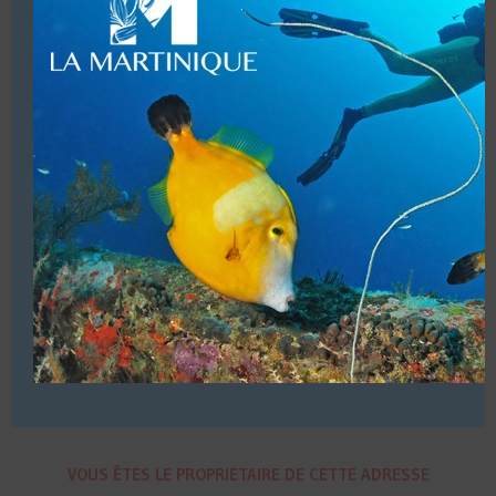
Des milliers de plongeurs satisfaits – Nos clients disent
que chaque plongée avec nous est une expérience
unique. »
Dates d’ouvertures (Toute l’année, sauf du 25/12 & du
01/01)
Infrastructures (Local accueil, boutique (Vente de petit
matériel Mares), douche, wc, 1 bateau de 30 places et 1
bateau de 20 places.
Accueil de groupes de 19 plongeurs ou de 29 auto-
encadrés, maximum par bateau.
Baptêmes enfants à partir de 6 ans & de 8 ans pour la
formation.
Structure commerciale. Affiliations (FFESSM – ANMP –
SSI)
VOUS ÊTES LE PROPRIETAIRE DE CETTE ADRESSE