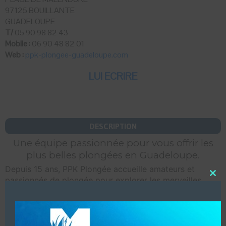
97125 BOUILLANTE
GUADELOUPE
T/
05 90 98 82 43
Mobile :
06 90 48 82 01
Web :
ppk-plongee-guadeloupe.com
LUI ECRIRE
DESCRIPTION
Une équipe passionnée pour vous offrir les
plus belles plongées en Guadeloupe.
Depuis 15 ans, PPK Plongée accueille amateurs et
passionnés de plongée pour explorer les merveilles
Close
this
sous-marines de la Guadeloupe. Fondé par des
modu
amoureux de l’océan, nous mettons notre expertise à
votre service pour des aventures inoubliables.