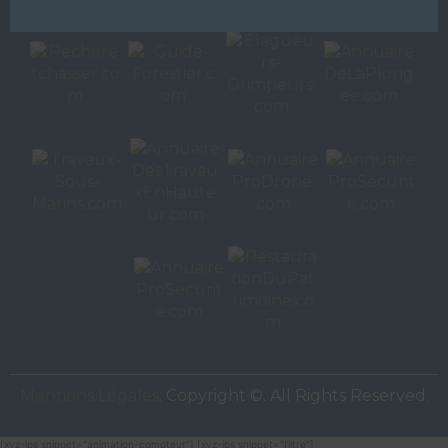
Autres sites de
VAC Editions SAS
Mentions Légales
. Copyright ©. All Rights Reserved.
[xyz-ips snippet="animation-compteur"] [xyz-ips snippet="filtre"]