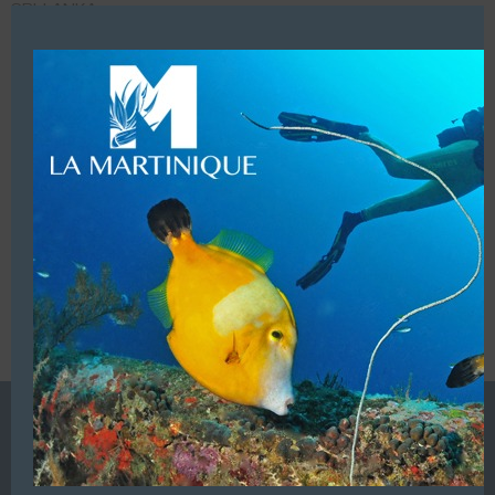
Close
SRI-LANKA
this
Mobile :
00 94 77 1314 522 (WhatsApp)
modu
LUI ECRIRE
VOUS ÊTES LE PROPRIETAIRE DE CETTE ADRESSE
Ajoutez, modifiez le contenu de votre référencement avec
le descriptif de votre activité, des photos, des vidéos
de votre établissement sur notre site en
cliquant ici
L’ANNUAIRE DE LA PLONGÉE EST UNE PUBLICATION DU
GROUPE VAC ÉDITIONS