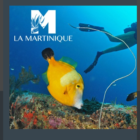
modu
LUI ECRIRE
VOUS ÊTES LE PROPRIETAIRE DE CETTE ADRESSE
Ajoutez, modifiez le contenu de votre référencement avec
le descriptif de votre activité, des photos, des vidéos
de votre établissement sur notre site en
cliquant ici
L’ANNUAIRE DE LA PLONGÉE EST UNE PUBLICATION DU
GROUPE VAC ÉDITIONS
Autres sites de
VAC Editions SAS