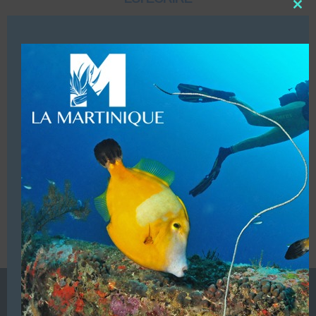
Close
this
modu
DESCRIPTION
Distributeur : Photo – Vidéo sous marine.
VOUS ÊTES LE PROPRIETAIRE DE CETTE ADRESSE
Ajoutez, modifiez le contenu de votre référencement avec
le descriptif de votre activité, des photos, des vidéos
de votre établissement sur notre site en
cliquant ici
L’ANNUAIRE DE LA PLONGÉE EST UNE PUBLICATION DU
GROUPE VAC ÉDITIONS