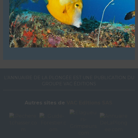
VOUS ÊTES LE PROPRIETAIRE DE CETTE ADRESSE
Ajoutez, modifiez le contenu de votre référencement avec
le descriptif de votre activité, des photos, des vidéos
de votre établissement sur notre site en
cliquant ici
L’ANNUAIRE DE LA PLONGÉE EST UNE PUBLICATION DU
GROUPE VAC ÉDITIONS
Autres sites de
VAC Editions SAS