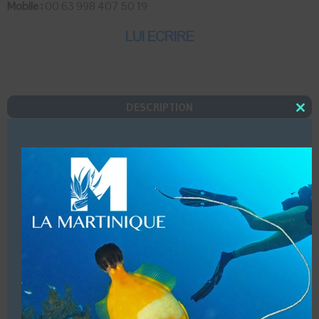
Mobile :
00 63 998 407 50 19
LUI ECRIRE
DESCRIPTION
Close
this
Dates d’ouvertures (Toute l’année)
modu
Infrastructures (Local, douches, bateaux, hébergements)
Accueil de groupes (20 personnes Maxi)
Baptêmes enfants à partir de 12 ans.
Structure commerciale. Affiliation (PHDI « Philippines
Diving Instructors »)
National Instrustor (SNMP – SDI, TDI, ERDI, CEDIP,
EDEA, RSTC, CMAS Advanced Trimix Instructor)
(Centre Francophone)