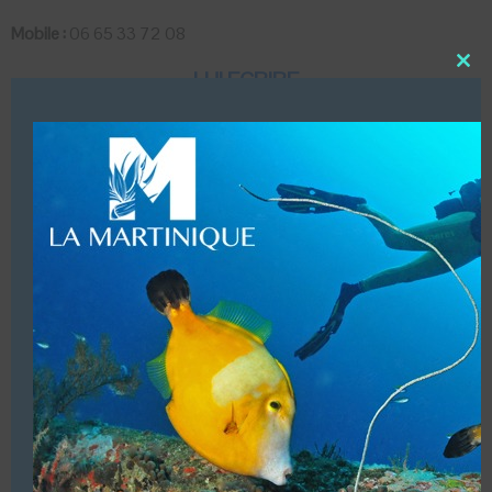
Mobile :
06 65 33 72 08
LUI ECRIRE
Close
this
modu
DESCRIPTION
Moniteur Entraîneur Fédéral 2° Apnée
Instructeur Régional Apnée
VOUS ÊTES LE PROPRIETAIRE DE CETTE ADRESSE
Ajoutez, modifiez le contenu de votre référencement avec
le descriptif de votre activité, des photos, des vidéos
de votre établissement sur notre site en
cliquant ici