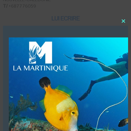
T/
+687776059
LUI ECRIRE
Close
this
modu
DESCRIPTION
Excursions en bateau à fond de verre et randonnée
palmée sur le lagon de Poé et sa grande barrière de
corail classée au patrimoine mondiale de l’humanité par
l’Unesco.
VOUS ÊTES LE PROPRIETAIRE DE CETTE ADRESSE
Ajoutez, modifiez le contenu de votre référencement avec
le descriptif de votre activité, des photos, des vidéos
de votre établissement sur notre site en
cliquant ici