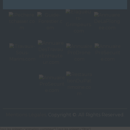
Autres sites de
VAC Editions SAS
Mentions Légales
. Copyright ©. All Rights Reserved.
[xyz-ips snippet="animation-compteur"] [xyz-ips snippet="filtre"]