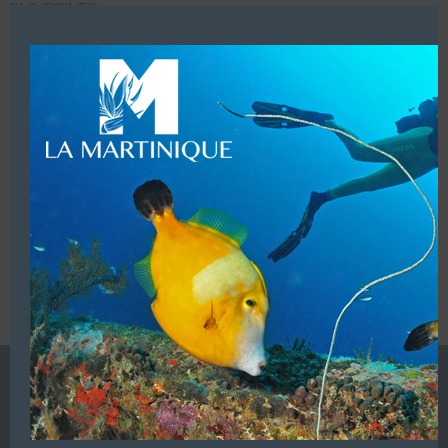
Close
PHILIPPINES
this
T/
00 49 69 20893
modu
LUI ECRIRE
VOUS ÊTES LE PROPRIETAIRE DE CETTE ADRESSE
Ajoutez, modifiez le contenu de votre référencement avec
le descriptif de votre activité, des photos, des vidéos
de votre établissement sur notre site en
cliquant ici
L’ANNUAIRE DE LA PLONGÉE EST UNE PUBLICATION DU
GROUPE VAC ÉDITIONS