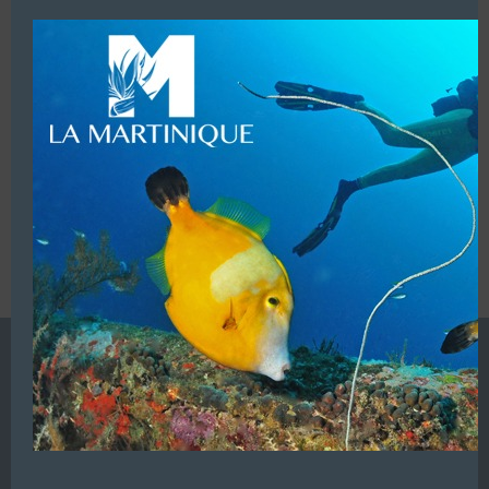
modu
LUI ECRIRE
VOUS ÊTES LE PROPRIETAIRE DE CETTE ADRESSE
Ajoutez, modifiez le contenu de votre référencement avec
le descriptif de votre activité, des photos, des vidéos
de votre établissement sur notre site en
cliquant ici
L’ANNUAIRE DE LA PLONGÉE EST UNE PUBLICATION DU
GROUPE VAC ÉDITIONS
Autres sites de
VAC Editions SAS