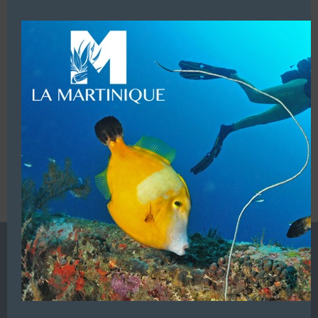
modu
LUI ECRIRE
VOUS ÊTES LE PROPRIETAIRE DE CETTE ADRESSE
Ajoutez, modifiez le contenu de votre référencement avec
le descriptif de votre activité, des photos, des vidéos
de votre établissement sur notre site en
cliquant ici
L’ANNUAIRE DE LA PLONGÉE EST UNE PUBLICATION DU
GROUPE VAC ÉDITIONS
Autres sites de
VAC Editions SAS