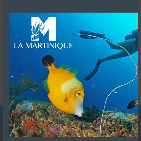
this
T/
00 689 87 755 744
modu
LUI ECRIRE
VOUS ÊTES LE PROPRIETAIRE DE CETTE ADRESSE
Ajoutez, modifiez le contenu de votre référencement avec
le descriptif de votre activité, des photos, des vidéos
de votre établissement sur notre site en
cliquant ici
L’ANNUAIRE DE LA PLONGÉE EST UNE PUBLICATION DU
GROUPE VAC ÉDITIONS
Autres sites de
VAC Editions SAS