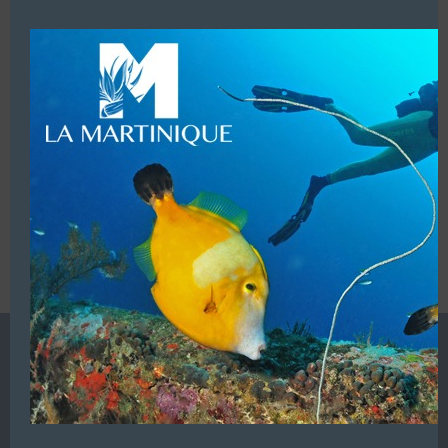
modu
LUI ECRIRE
VOUS ÊTES LE PROPRIETAIRE DE CETTE ADRESSE
Ajoutez, modifiez le contenu de votre référencement avec
le descriptif de votre activité, des photos, des vidéos
de votre établissement sur notre site en
cliquant ici
L’ANNUAIRE DE LA PLONGÉE EST UNE PUBLICATION DU
GROUPE VAC ÉDITIONS
Autres sites de
VAC Editions SAS