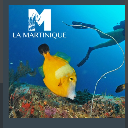
modu
LUI ECRIRE
VOUS ÊTES LE PROPRIETAIRE DE CETTE ADRESSE
Ajoutez, modifiez le contenu de votre référencement avec
le descriptif de votre activité, des photos, des vidéos
de votre établissement sur notre site en
cliquant ici
L’ANNUAIRE DE LA PLONGÉE EST UNE PUBLICATION DU
GROUPE VAC ÉDITIONS
Autres sites de
VAC Editions SAS