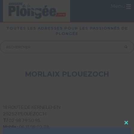
Menu
TOUTES LES ADRESSES POUR LES PASSIONNÉS DE
PLONGÉE
MORLAIX PLOUEZOCH
18 ROUTE DE KERNELEHEN
29252 PLOUÉZOC'H
T/
02 98 79 50 95
Mobile :
06 11 08 02 78
Close
this