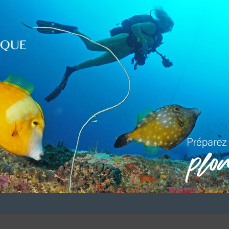
LUI ECRIRE
DESCRIPTION
 Maxime, votre moniteur d’une dizaine d’années d’expérience
le française de plongée.
VOUS ÊTES LE PROPRIETAIRE DE CETTE ADRESSE
 référencement avec le descriptif de votre activité, des photos, des v
site en
cliquant ici