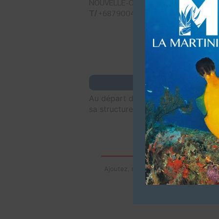
NOUVELLE-CALÉDONIE
T/
+687900416
Au départ de la marina de Boulari,
sa structure « Mobula Diving » éco
Ajoutez, modifiez le contenu de votre