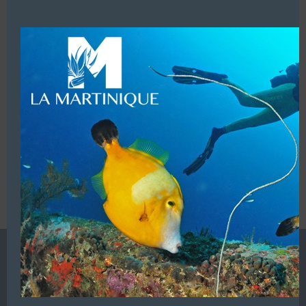
this
Mobile :
00 255 759 774 085 (WhatsApp)
modu
LUI ECRIRE
VOUS ÊTES LE PROPRIETAIRE DE CETTE ADRESSE
Ajoutez, modifiez le contenu de votre référencement avec
le descriptif de votre activité, des photos, des vidéos
de votre établissement sur notre site en
cliquant ici
L’ANNUAIRE DE LA PLONGÉE EST UNE PUBLICATION DU
GROUPE VAC ÉDITIONS
Autres sites de
VAC Editions SAS