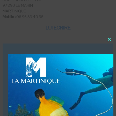
97290 LE MARIN
MARTINIQUE
Mobile :
06 96 33 40 95
LUI ECRIRE
Close
this
modu
DESCRIPTION
Dates d’ouvertures (Toute l’année)
Infrastructures (Local, bateau)
Vente de matériel (Akwaba Marina au Marin & Madinina
Plongée Service à Ducos)
Accueil de groupes, 10 personnes maximum.
Baptêmes enfants à partir de 5/6 ans.
Structure commerciale. Affiliations (ANMP & SSI)