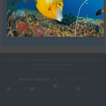
VOUS ÊTES LE PROPRIETAIRE DE CETTE ADRESSE
Ajoutez, modifiez le contenu de votre référencement avec
le descriptif de votre activité, des photos, des vidéos
de votre établissement sur notre site en
cliquant ici
L’ANNUAIRE DE LA PLONGÉE EST UNE PUBLICATION DU
GROUPE VAC ÉDITIONS
Autres sites de
VAC Editions SAS