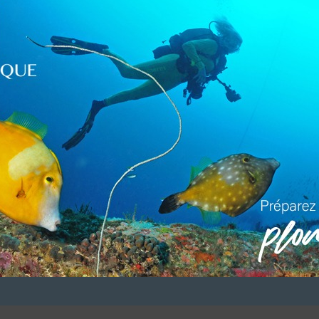
LUI ECRIRE
DESCRIPTION
n Octobre)
 personnes & 1 de 16 personnes,
s)
ongeurs)
ns (PADI – PRO REC TEC)
VOUS ÊTES LE PROPRIETAIRE DE CETTE ADRESSE
 référencement avec le descriptif de votre activité, des photos, des v
site en
cliquant ici