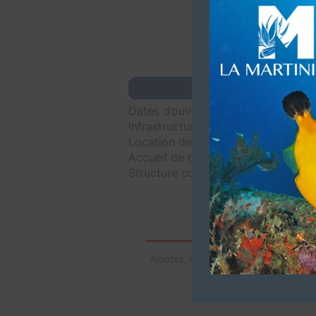
Dates d’ouvertures (Du 01 Mai à fi
Infrastructures (2 bateaux pour 12
Location de matériel, compresseur
Accueil de groupes (Jusqu’à 40 pl
Structure commerciale. Affiliatio
Ajoutez, modifiez le contenu de votre