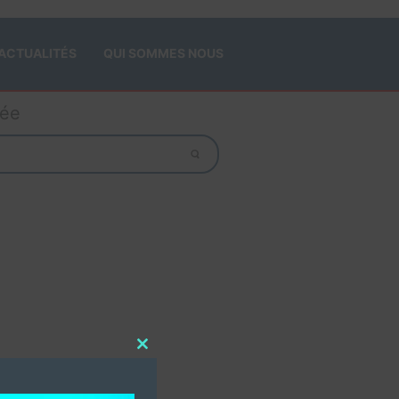
ACTUALITÉS
QUI SOMMES NOUS
gée
Close
this
module