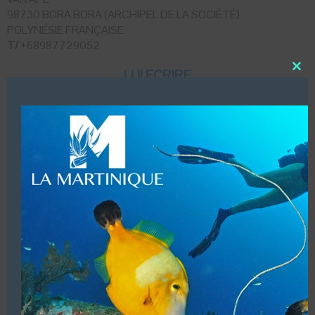
98730 BORA BORA (ARCHIPEL DE LA SOCIÉTÉ)
POLYNÉSIE FRANÇAISE
T/
+68987729052
LUI ECRIRE
Close
this
modu
DESCRIPTION
Chez H2O Bora Bora, nous nous adaptons à tous les
niveaux, à tous les rythmes. Nous voulons que vous
viviez votre excursion plongée comme une sortie entre
amis à votre rythme !
VOUS ÊTES LE PROPRIETAIRE DE CETTE ADRESSE
Ajoutez, modifiez le contenu de votre référencement avec
le descriptif de votre activité, des photos, des vidéos