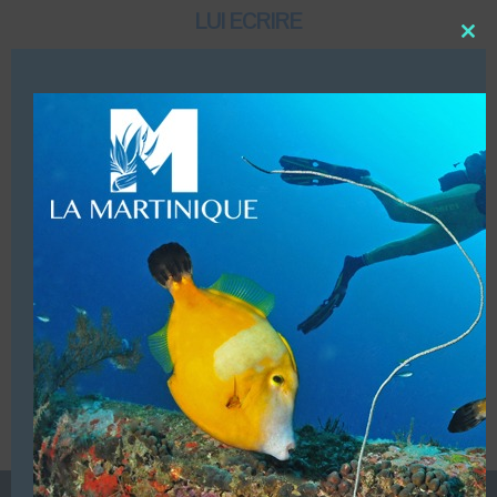
LUI ECRIRE
Close
this
modu
DESCRIPTION
Agrée jeunesse et sport, ministère du travail
Formations 0, 1, 2 mention B.
VOUS ÊTES LE PROPRIETAIRE DE CETTE ADRESSE
Ajoutez, modifiez le contenu de votre référencement avec
le descriptif de votre activité, des photos, des vidéos
de votre établissement sur notre site en
cliquant ici