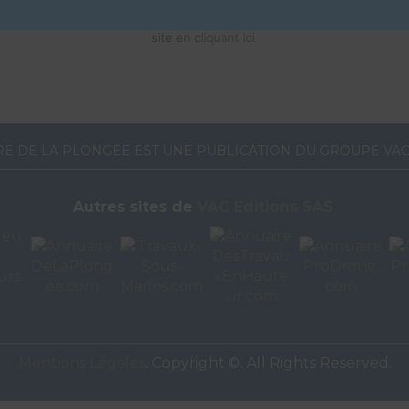
 référencement avec le descriptif de votre activité, des photos, des v
site en
cliquant ici
RE DE LA PLONGÉE EST UNE PUBLICATION DU GROUPE VAC
Autres sites de
VAC Editions SAS
Mentions Légales
. Copyright ©. All Rights Reserved.