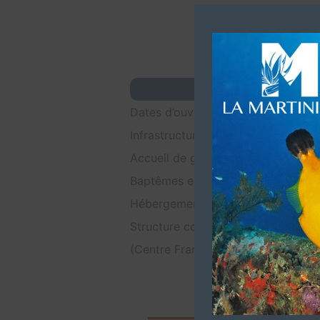
Dates d’ouvertures (Toute l’année
Infrastructures (Local accueil, sall
Accueil de groupes (25 plongeurs 
Baptêmes enfants à partir de 8 ans
Hébergements (Nous sommes aussi
Structure commerciale. Affiliations
(Centre Francophone)