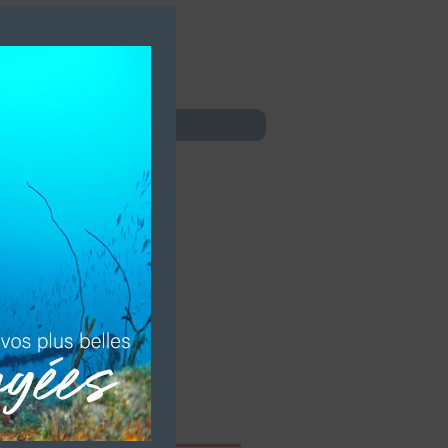
Close
this
module