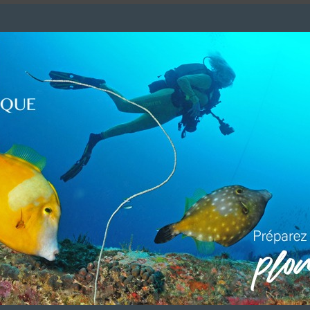
LUI ECRIRE
DESCRIPTION
 sauf Dimanches & fêtes de 09h00 à 18h00)
e de cours, local technique, bar & 5 bateaux)
par groupe)
.
 une agence de voyages au Vietnam, Cambodge & Laos)
 (PADI & SSI)
VOUS ÊTES LE PROPRIETAIRE DE CETTE ADRESSE