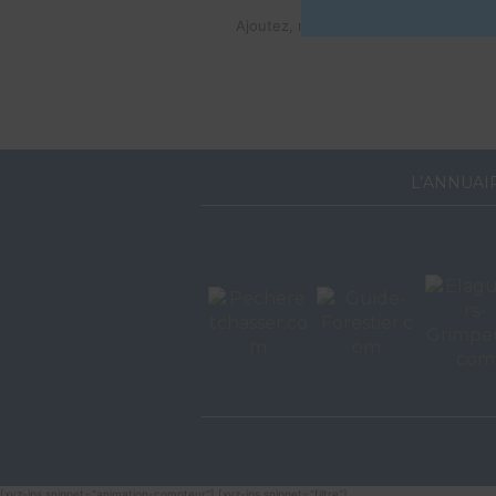
Ajoutez, modifiez le contenu de votre
L’ANNUAI
[xyz-ips snippet="animation-compteur"] [xyz-ips snippet="filtre"]