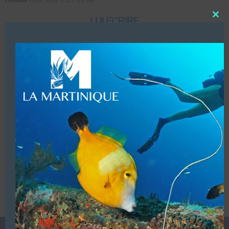
LUI ECRIRE
Close
this
modu
DESCRIPTION
(Centre Francophone)
VOUS ÊTES LE PROPRIETAIRE DE CETTE ADRESSE
Ajoutez, modifiez le contenu de votre référencement avec
le descriptif de votre activité, des photos, des vidéos
de votre établissement sur notre site en
cliquant ici