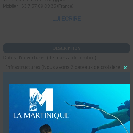
Mobile :
+33 7 57 69 08 35 (France)
LUI ECRIRE
DESCRIPTION
Dates d’ouvertures (de mars à décembre)
Infrastructures (Nous avons 2 bateaux de croisière :
Close
Altaïr et Atlantis. Ceux-ci sont des hôtels flottants,
this
équipés pour la plongée)
modu
Vente de matériel (Aqualung Égypte)
Accueil de groupes (Nous acceptons des groupes de
20 plongeurs sur Atlantis & de 26 plongeurs sur
Altaïr)
Baptêmes sur certaines croisières pendant l’été &
acceptons les enfants à partir de 10 ans.