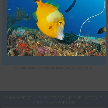
Croisières plongées Tek & loisir.
Structure commerciale. Affiliations (FFESSM – TDI –
SDI & PADI)
(Centre Français) Autre destination (Égypte – Arabie
Saoudite – Soudan – Djibouti)
VOUS ÊTES LE PROPRIETAIRE DE CETTE ADRESSE
Ajoutez, modifiez le contenu de votre référencement avec
le descriptif de votre activité, des photos, des vidéos
de votre établissement sur notre site en
cliquant ici
L’ANNUAIRE DE LA PLONGÉE EST UNE PUBLICATION DU
GROUPE VAC ÉDITIONS