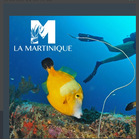
Close
F/
00 357 22 33 97 30
this
modu
Mobile :
00 357 99 62 34 40
LUI ECRIRE
VOUS ÊTES LE PROPRIETAIRE DE CETTE ADRESSE
Ajoutez, modifiez le contenu de votre référencement avec
le descriptif de votre activité, des photos, des vidéos
de votre établissement sur notre site en
cliquant ici
L’ANNUAIRE DE LA PLONGÉE EST UNE PUBLICATION DU
GROUPE VAC ÉDITIONS