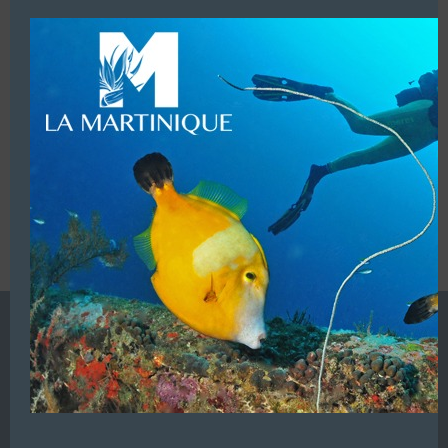
modu
LUI ECRIRE
VOUS ÊTES LE PROPRIETAIRE DE CETTE ADRESSE
Ajoutez, modifiez le contenu de votre référencement avec
le descriptif de votre activité, des photos, des vidéos
de votre établissement sur notre site en
cliquant ici
L’ANNUAIRE DE LA PLONGÉE EST UNE PUBLICATION DU
GROUPE VAC ÉDITIONS
Autres sites de
VAC Editions SAS