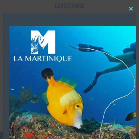
LUI ECRIRE
Close
this
modu
DESCRIPTION
Dates d’ouvertures (Toute l’année)
(Centre Francophone)
VOUS ÊTES LE PROPRIETAIRE DE CETTE ADRESSE
Ajoutez, modifiez le contenu de votre référencement avec
le descriptif de votre activité, des photos, des vidéos
de votre établissement sur notre site en
cliquant ici