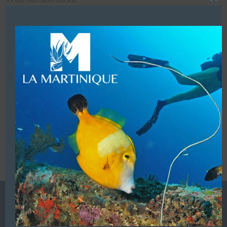
Close
T/
001 440 579 33 86 (Free)
this
modu
F/
00 501 533 30 22
LUI ECRIRE
VOUS ÊTES LE PROPRIETAIRE DE CETTE ADRESSE
Ajoutez, modifiez le contenu de votre référencement avec
le descriptif de votre activité, des photos, des vidéos
de votre établissement sur notre site en
cliquant ici
L’ANNUAIRE DE LA PLONGÉE EST UNE PUBLICATION DU
GROUPE VAC ÉDITIONS