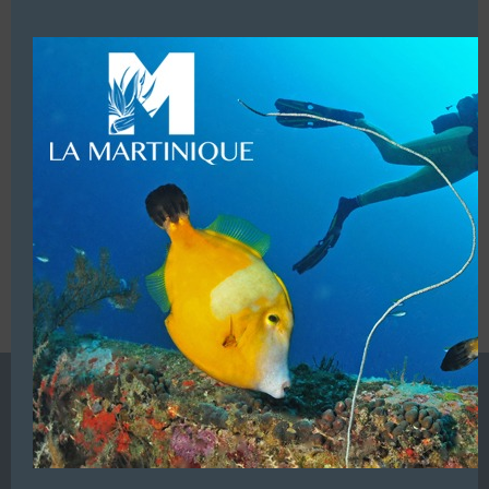
F/
01 48 18 29 01
this
modu
LUI ECRIRE
VOUS ÊTES LE PROPRIETAIRE DE CETTE ADRESSE
Ajoutez, modifiez le contenu de votre référencement avec
le descriptif de votre activité, des photos, des vidéos
de votre établissement sur notre site en
cliquant ici
L’ANNUAIRE DE LA PLONGÉE EST UNE PUBLICATION DU
GROUPE VAC ÉDITIONS
Autres sites de
VAC Editions SAS