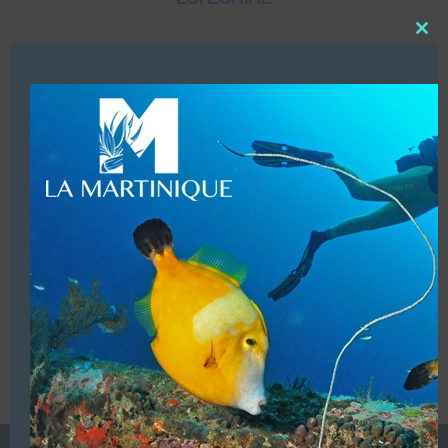
Close
this
modu
DESCRIPTION
Matériels (Sécurité, repérage, survie, lampes, strobes,
fumigènes,
Pétards de rappel pour plongeur)
VOUS ÊTES LE PROPRIETAIRE DE CETTE ADRESSE
Ajoutez, modifiez le contenu de votre référencement avec
le descriptif de votre activité, des photos, des vidéos
de votre établissement sur notre site en
cliquant ici